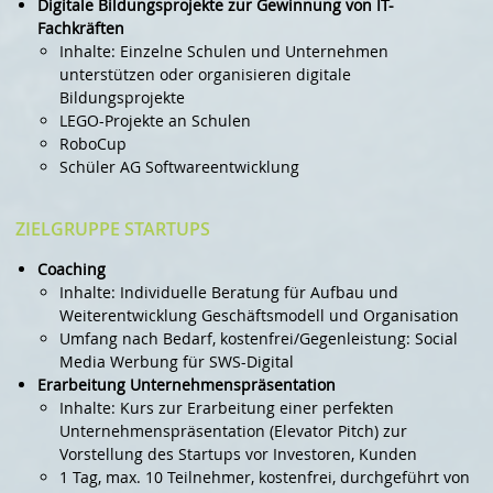
Digitale Bildungsprojekte zur Gewinnung von IT-
in der digitalen Wirtschaft, eCommerce, Mobile
4 Std., Input & Gruppenarbeit, max. 12 Teilnehmer, 75,-
Fachkräften
Payment, Trends in der digitalen Finanzwelt
EUR, 50,- EUR für Mitglieder
Inhalte: Einzelne Schulen und Unternehmen
2 Stunden, Vortrag & Diskussion, kostenfrei.
Online Seminare Digital Finance
unterstützen oder organisieren digitale
Inhalte: Informationsvermittlung zu
Bildungsprojekte
Finanzierungsmöglichkeiten, Förderprogramme,
LEGO-Projekte an Schulen
Bezahlmethoden, Onlineshops, etc.
RoboCup
45 Minuten, Vortrag & Fragen, online, 20,- EUR pro
Schüler AG Softwareentwicklung
Teilnehmer, kostenfrei für Mitglieder
ZIELGRUPPE STARTUPS
Coaching
Inhalte: Individuelle Beratung für Aufbau und
Weiterentwicklung Geschäftsmodell und Organisation
Umfang nach Bedarf, kostenfrei/Gegenleistung: Social
Media Werbung für SWS-Digital
Erarbeitung Unternehmenspräsentation
Inhalte: Kurs zur Erarbeitung einer perfekten
Unternehmenspräsentation (Elevator Pitch) zur
Vorstellung des Startups vor Investoren, Kunden
1 Tag, max. 10 Teilnehmer, kostenfrei, durchgeführt von