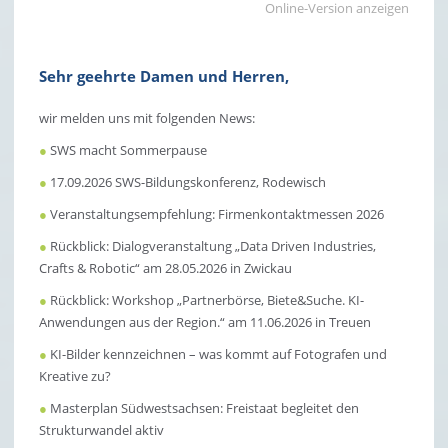
Online-Version anzeigen
Bitte wählen Sie:
Anmeldung
Sehr geehrte Damen und Herren,
Abmeldung
wir melden uns mit folgenden News:
Ich habe die Hinweise zum Datenschutz zur Kenntnis
genommen und akzeptiert.
●
SWS macht Sommerpause
●
17.09.2026 SWS-Bildungskonferenz, Rodewisch
Captcha
●
Veranstaltungsempfehlung: Firmenkontaktmessen 2026
●
Rückblick: Dialogveranstaltung „Data Driven Industries,
Crafts & Robotic“ am 28.05.2026 in Zwickau
●
Rückblick: Workshop „Partnerbörse, Biete&Suche. KI-
Anwendungen aus der Region.“ am 11.06.2026 in Treuen
●
KI-Bilder kennzeichnen – was kommt auf Fotografen und
Kreative zu?
●
Masterplan Südwestsachsen: Freistaat begleitet den
Strukturwandel aktiv