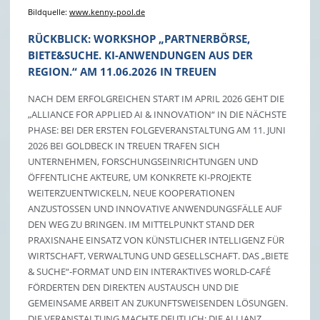
Bildquelle:
www.kenny-pool.de
RÜCKBLICK: WORKSHOP „PARTNERBÖRSE,
BIETE&SUCHE. KI-ANWENDUNGEN AUS DER
REGION.“ AM 11.06.2026 IN TREUEN
NACH DEM ERFOLGREICHEN START IM APRIL 2026 GEHT DIE
„ALLIANCE FOR APPLIED AI & INNOVATION“ IN DIE NÄCHSTE
PHASE: BEI DER ERSTEN FOLGEVERANSTALTUNG AM 11. JUNI
2026 BEI GOLDBECK IN TREUEN TRAFEN SICH
UNTERNEHMEN, FORSCHUNGSEINRICHTUNGEN UND
ÖFFENTLICHE AKTEURE, UM KONKRETE KI-PROJEKTE
WEITERZUENTWICKELN, NEUE KOOPERATIONEN
ANZUSTOSSEN UND INNOVATIVE ANWENDUNGSFÄLLE AUF D
EN WEG ZU BRINGEN. IM MITTELPUNKT STAND DER P
RAXISNAHE EINSATZ VON KÜNSTLICHER INTELLIGENZ FÜR W
IRTSCHAFT, VERWALTUNG UND GESELLSCHAFT. DAS „BIETE &
SUCHE“-FORMAT UND EIN INTERAKTIVES WORLD-CAFÉ F
ÖRDERTEN DEN DIREKTEN AUSTAUSCH UND DIE G
EMEINSAME ARBEIT AN ZUKUNFTSWEISENDEN LÖSUNGEN. D
IE VERANSTALTUNG MACHTE DEUTLICH: DIE ALLIANZ E